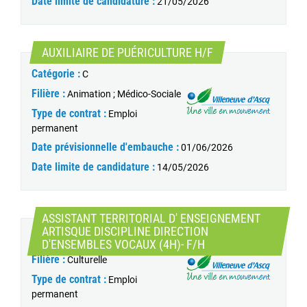
Date limite de candidature :
21/05/2026
(Nouvelle fenêtre)
AUXILIAIRE DE PUÉRICULTURE H/F
Catégorie :
C
Filière :
Animation ; Médico-Sociale
Type de contrat :
Emploi
permanent
Date prévisionnelle d'embauche :
01/06/2026
Date limite de candidature :
14/05/2026
ASSISTANT TERRITORIAL D' ENSEIGNEMENT
ARTISQUE DISCIPLINE DIRECTION
Catégorie :
B
(Nouvelle fenêtre)
D'ENSEMBLES VOCAUX (4H)- F/H
Filière :
Culturelle
Type de contrat :
Emploi
permanent