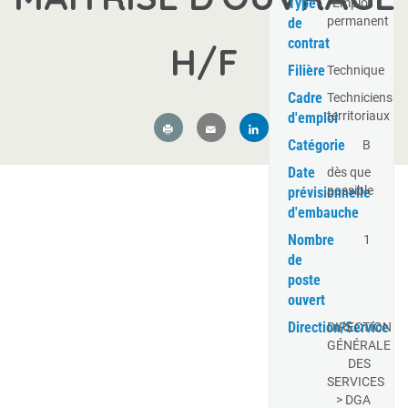
Type
Emploi
permanent
de
contrat
H/F
Filière
Technique
Cadre
Techniciens
territoriaux
d'emploi
Catégorie
B
Date
dès que
possible
prévisionnelle
d'embauche
Nombre
1
de
poste
ouvert
Direction/Service
DIRECTION
GÉNÉRALE
DES
SERVICES
> DGA