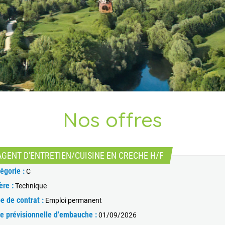
Nos offres
(Nouvelle fenêtre
AGENT D'ENTRETIEN/CUISINE EN CRECHE H/F
égorie :
C
ère :
Technique
e de contrat :
Emploi permanent
e prévisionnelle d'embauche :
01/09/2026