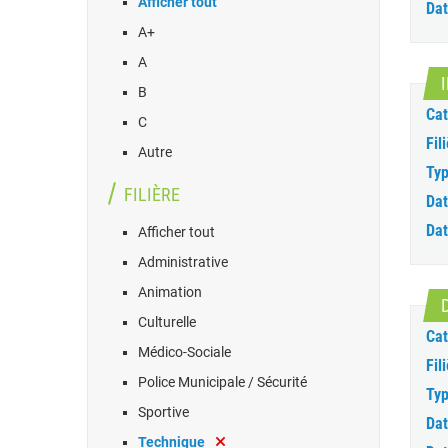
Afficher tout
Dat
A+
A
B
Cat
C
Fili
Autre
Typ
FILIÈRE
Dat
Dat
Afficher tout
Administrative
Animation
Culturelle
Cat
Médico-Sociale
Fili
Police Municipale / Sécurité
Typ
Sportive
Dat
Technique