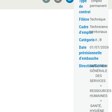
Type
Emploi
permanent
de
contrat
Filière
Technique
Cadre
Techniciens
territoriaux
d'emploi
Catégorie
A ; B
Date
01/07/2026
prévisionnelle
d'embauche
Direction/Service
DIRECTION
GÉNÉRALE
DES
SERVICES
>
RESSOURCES
HUMAINES
>
SANTÉ,
HYGIÈNE